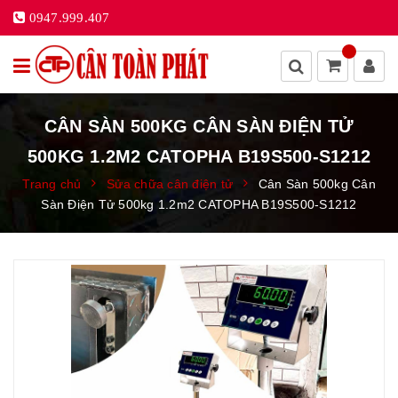
0947.999.407
CÂN SÀN 500KG CÂN SÀN ĐIỆN TỬ
500KG 1.2M2 CATOPHA B19S500-S1212
Trang chủ
Sửa chữa cân điện tử
Cân Sàn 500kg Cân
Sàn Điện Tử 500kg 1.2m2 CATOPHA B19S500-S1212