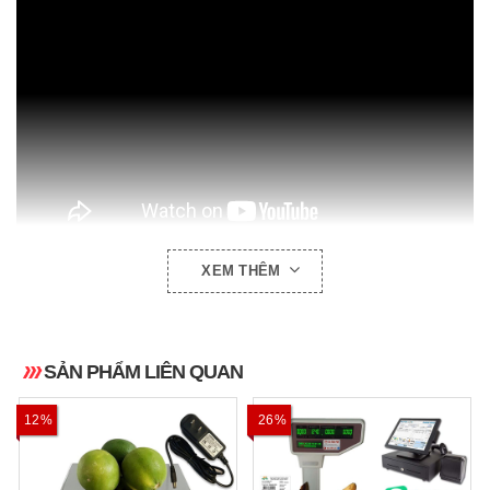
XEM THÊM
VIDEO HƯỚNG DẪN SỬ DỤNG:
SẢN PHẨM LIÊN QUAN
12%
26%