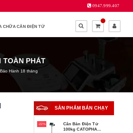
0947.999.407
A CHỮA CÂN ĐIỆN TỬ
N TOÀN PHÁT
 Bảo Hành 18 tháng
H
SẢN PHẨM BÁN CHẠY
Cân Bàn Điện Tử
22%
100kg CATOPHA