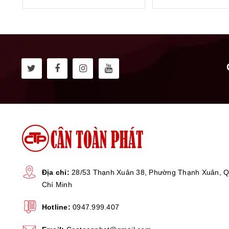
- Màn hình LCD nề
- Cân sử dụng
lo
-
Nguồn sử dụng l
AAA) đều tiện lợi.
Địa chỉ:
28/53 Thạnh Xuân 38, Phường Thạnh Xuân, Q
Chí Minh
Hotline:
0947.999.407