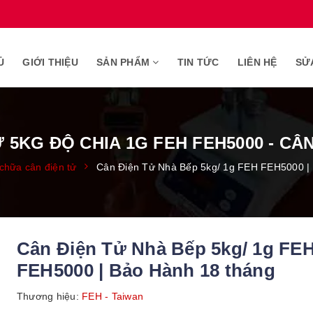
Ủ
GIỚI THIỆU
SẢN PHẨM
TIN TỨC
LIÊN HỆ
SỬ
Ử 5KG ĐỘ CHIA 1G FEH FEH5000 - CÂ
chữa cân điện tử
Cân Điện Tử Nhà Bếp 5kg/ 1g FEH FEH5000 |
Cân Điện Tử Nhà Bếp 5kg/ 1g FE
FEH5000 | Bảo Hành 18 tháng
Thương hiệu:
FEH - Taiwan