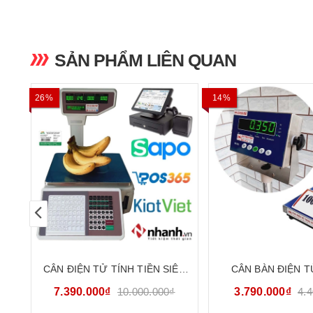
SẢN PHẨM LIÊN QUAN
26%
14%
TÍNH NĂNG 
CÂN ĐIỆN TỬ TÍNH TIỀN SIÊU
CÂN BÀN ĐIỆN T
THỊ IN MÃ VẠCH MÃ QR 30KG
CATOPHA B19S100
- CÂN ĐIỆN TỬ 
7.390.000₫
10.000.000₫
3.790.000₫
4.
DETECTO CTP-TM-XA
HÀNH 36 T
ấn.