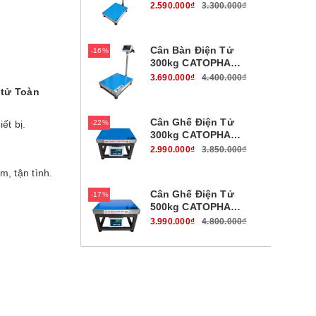
B19W100B45
2.590.000₫
3.300.000₫
Cân Bàn Điện Tử
16%
300kg CATOPHA
B19W300B56
3.690.000₫
4.400.000₫
 tử Toàn
Cân Ghế Điện Tử
ết bị.
22%
300kg CATOPHA
B19W300G45
2.990.000₫
3.850.000₫
m, tận tình.
Cân Ghế Điện Tử
17%
500kg CATOPHA
B19W500G56
3.990.000₫
4.800.000₫
Cân Bàn Điện Tử
17%
700kg CATOPHA
B19W700B56
3.990.000₫
4.800.000₫