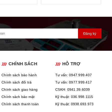
ng 3 giây có thể cho ra kết quả chính xác.
nh hoạt trong việc sử dụng tại nhà (220V) hoặc mang đi (Pin
Đăng ký
CHÍNH SÁCH
HỖ TRỢ
Chính sách bảo hành
Tư vấn: 0947.999.407
Chính sách đổi trả
Tư vấn: 0977.999.417
Chính sách giao hàng
CSKH: 0941.39.6039
Chính sách bảo mật
Kỹ thuật: 036.998.1115
Chính sách thanh toán
Kỹ thuật: 0938.693.973