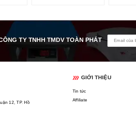
n đèn xanh hiển thị số rỏ dễ đọc, giúp quan sát tốt khi trời tối.
adcell công nghệ cao
cho nên nhạy cực tốt và ổn định chỉ trong vò
à nguồn 220V và Pin AAA rời là một lợi thế của cân
FEH
giúp bạn li
CÔNG TY TNHH TMDV TOÀN PHÁT
GIỚI THIỆU
Tin tức
Affiliate
uận 12, TP. Hồ